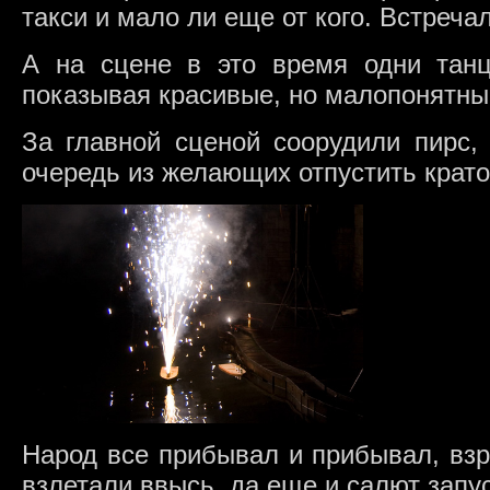
такси и мало ли еще от кого. Встреч
А на сцене в это время одни тан
показывая красивые, но малопонятны
За главной сценой соорудили пирс,
очередь из желающих отпустить крато
Народ все прибывал и прибывал, вз
взлетали ввысь, да еще и салют запус