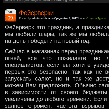
записи Праздник воды и света Loi Kratong
отключены
Фейерверки
АВГ
09
Posted by
adminisnhfcia
on
Среда Авг 9, 2017
Under
Отдых и Туризм
Фейерверк это праздник, а праздника
мы любили шары, так же мы любили
на день победы и на новый год.
Сейчас в магазинах перед праздника
огней, все что пожелаете, но л
специалистов, если вы хотите увиде
первых это безопасно, так как не 
запускать салют, но и так же дос
можем Вам предложить. Обычно салю
в зависимости от своего бюджеты
увеличены до любого времени. Если 
залпов огромен, частота взрывов