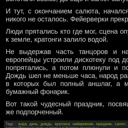
И тут, с окончанием салюта, началс
никого не осталось. Фейерверки прек
Люди прятались кто где мог, сцена о
к земле, кратонги залило водой.
Не выдержав часть танцоров и на
европейцы устроили дискотеку под д
попрятались, а потом плюнули и п
Дождь шел не меньше часа, народ ра
в которых был полный аншлаг, а 
бумажный фонарик.
Вот такой чудесный праздник, посв
же подпорченный.
Tags :
вода
,
день
,
дождь
,
кратонги
,
набережная
,
праздник
,
салют