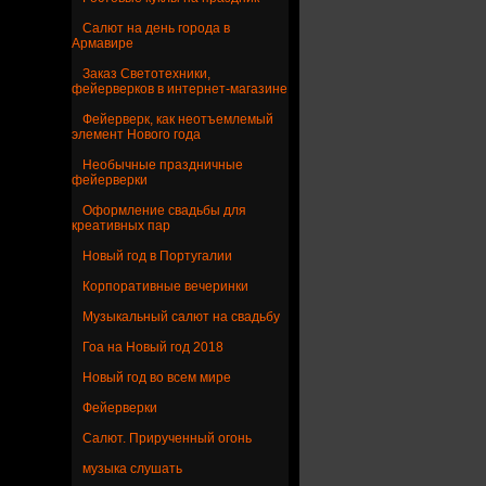
Салют на день города в
Армавире
Заказ Светотехники,
фейерверков в интернет-магазине
Фейерверк, как неотъемлемый
элемент Нового года
Необычные праздничные
фейерверки
Оформление свадьбы для
креативных пар
Новый год в Португалии
Корпоративные вечеринки
Музыкальный салют на свадьбу
Гоа на Новый год 2018
Новый год во всем мире
Фейерверки
Салют. Прирученный огонь
музыка слушать