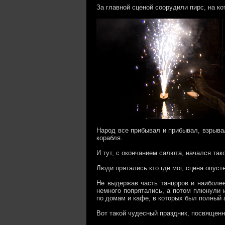
За главной сценой соорудили пирс, на к
Народ все прибывал и прибывал, взрыва
корабля.
И тут, с окончанием салюта, начался так
Люди прятались кто где мог, сцена опуст
Не выдержав часть танцоров и наиболе
немного попрятались, а потом плюнули 
по домам и кафе, в которых был полный 
Вот такой чудесный праздник, посвященн