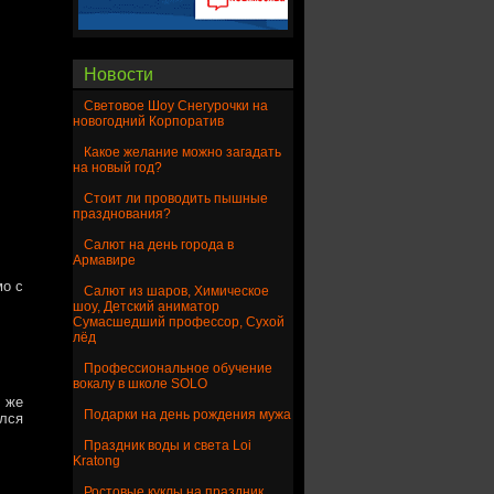
Новости
Световое Шоу Снегурочки на
новогодний Корпоратив
Какое желание можно загадать
на новый год?
Стоит ли проводить пышные
празднования?
Салют на день города в
Армавире
мо с
Салют из шаров, Химическое
шоу, Детский аниматор
Сумасшедший профессор, Сухой
лёд
Профессиональное обучение
вокалу в школе SOLO
ы же
Подарки на день рождения мужа
ёлся
Праздник воды и света Loi
Kratong
Ростовые куклы на праздник