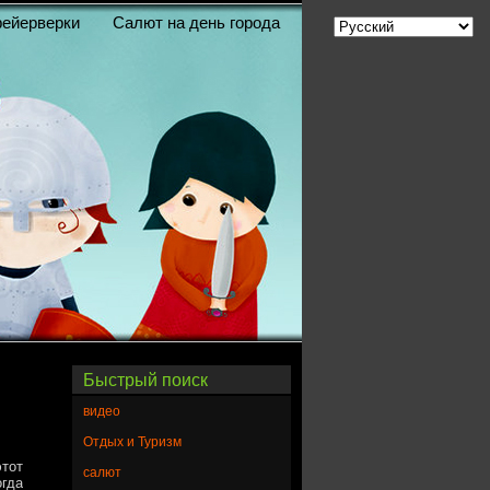
ейерверки
Салют на день города
Быстрый поиск
видео
Отдых и Туризм
этот
салют
огда