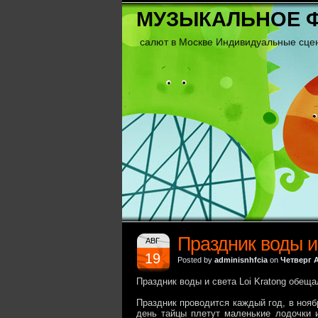
МУЗЫКАЛЬНОЕ 
салют в Москве Индивидуальные сце
Праздник воды и 
АВГ
19
Posted by
adminisnhfcia
on
Четверг А
Праздник воды и света Loi Kratong обещ
Праздник проводится каждый год, в нояб
день тайцы плетут маленькие лодочки и