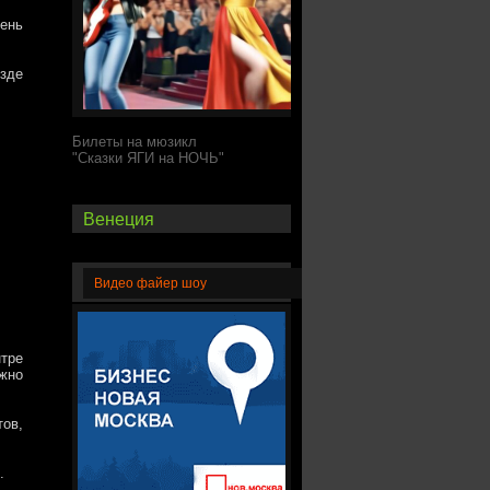
день
езде
Билеты на мюзикл
"Сказки ЯГИ на НОЧЬ"
Венеция
Видео файер шоу
тре
ожно
ов,
.