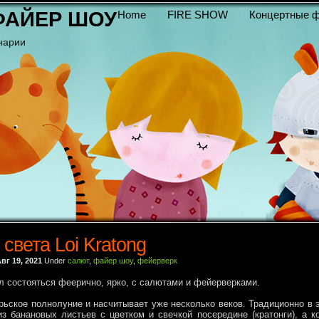
ФАЙЕР ШОУ
Home
FIRE SHOW
Концертные ф
нарии
света Loi Kratong
вг 19, 2021
Under
салют
,
файер шоу
,
фейерверк
ал состояться феерично, ярко, с салютами и фейерверками.
рьское полнолуние и насчитывает уже несколько веков. Традиционно в 
з банановых листьев с цветком и свечкой посередине (кратонги), а к