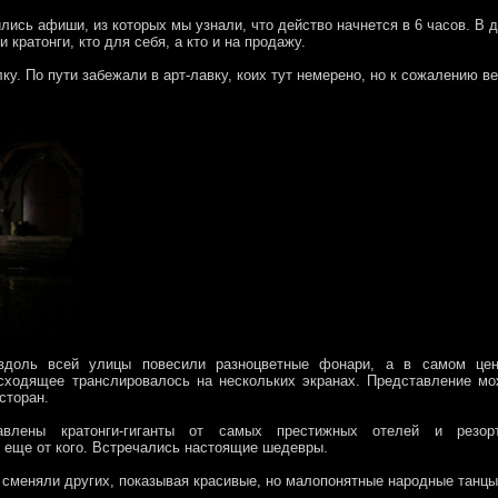
лись афиши, из которых мы узнали, что действо начнется в 6 часов. В 
 кратонги, кто для себя, а кто и на продажу.
у. По пути забежали в арт-лавку, коих тут немерено, но к сожалению в
вдоль всей улицы повесили разноцветные фонари, а в самом цен
исходящее транслировалось на нескольких экранах. Представление м
сторан.
влены кратонги-гиганты от самых престижных отелей и резорт
 еще от кого. Встречались настоящие шедевры.
 сменяли других, показывая красивые, но малопонятные народные танцы