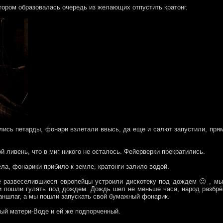
отором образовалась очередь из желающих отпустить кратонг.
лись петарды, фонари взлетали ввысь, да еще и салют запустили, пря
ой ливень, что в миг никого не осталось. Фейерверки прекратились.
ела, фонарики прибило к земле, кратонги залило водой.
е развеселившиеся европейцы устроили дискотеку под дождем 🙂 , м
и пошли гулять под дождем. Дождь шел не меньше часа, народ разбр
аншлаг, а мы пошли запускать свой бумажный фонарик.
ый матери-Воде и ей же подпорченный.