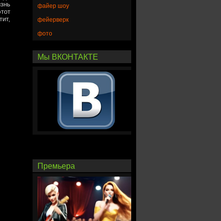
изнь
файер шоу
этот
ит,
фейерверк
фото
Мы ВКОНТАКТЕ
Премьера