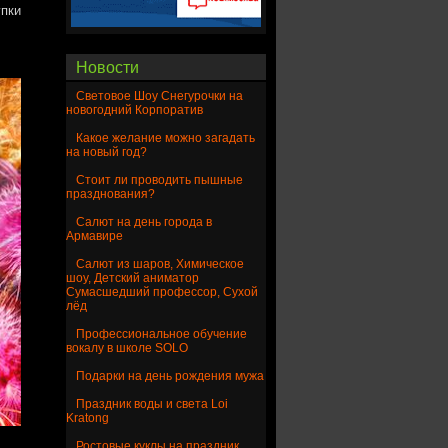
упки
Новости
Световое Шоу Снегурочки на
новогодний Корпоратив
Какое желание можно загадать
на новый год?
Стоит ли проводить пышные
празднования?
Салют на день города в
Армавире
Салют из шаров, Химическое
шоу, Детский аниматор
Сумасшедший профессор, Сухой
лёд
Профессиональное обучение
вокалу в школе SOLO
Подарки на день рождения мужа
Праздник воды и света Loi
Kratong
Ростовые куклы на праздник