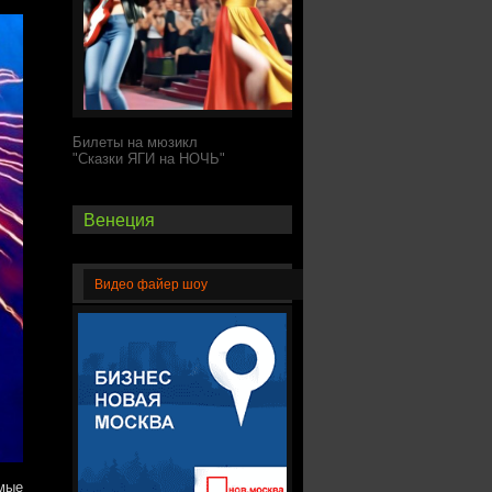
Билеты на мюзикл
"Сказки ЯГИ на НОЧЬ"
Венеция
Видео файер шоу
мые