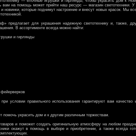
етотехнику — ёлочные игрушки и гирлянды, чтобы украсить дом к Но
есь вам на помощь может прийти наш ресурс — магазин светотехники. У
 и новинки, которые поднимут настроение и внесут новых красок. Мы вс
тотехникой.
рф» предлагает для украшения надежную светотехнику и, также, дру
ашения. В ассортименте всегда можно найти:
 при условии правильного использования гарантируют вам качество 
т помочь украсить дом и к другим различным торжествам.
товаров и поможет создать оригинальную атмосферу на любом праздн
ники окажут в помощь в выборе и приобретении, а также всегда гот
комплектующих.