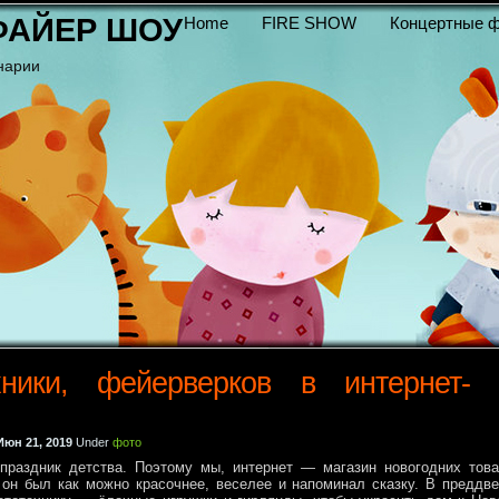
ФАЙЕР ШОУ
Home
FIRE SHOW
Концертные ф
нарии
хники, фейерверков в интернет-
Июн 21, 2019
Under
фото
раздник детства. Поэтому мы, интернет — магазин новогодних това
он был как можно красочнее, веселее и напоминал сказку. В преддв