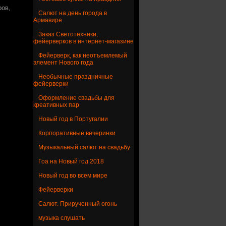
ров,
Салют на день города в
Армавире
Заказ Светотехники,
фейерверков в интернет-магазине
Фейерверк, как неотъемлемый
элемент Нового года
Необычные праздничные
фейерверки
Оформление свадьбы для
креативных пар
Новый год в Португалии
Корпоративные вечеринки
Музыкальный салют на свадьбу
Гоа на Новый год 2018
Новый год во всем мире
Фейерверки
Салют. Прирученный огонь
музыка слушать