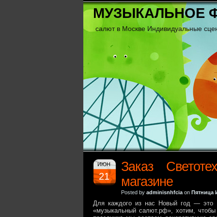
МУЗЫКАЛЬНОЕ 
салют в Москве Индивидуальные сце
Заказ Светоте
ИЮН
21
магазине
Posted by
adminisnhfcia
on
Пятница 
Для каждого из нас Новый год — это п
«музыкальный салют.рф», хотим, чтобы 