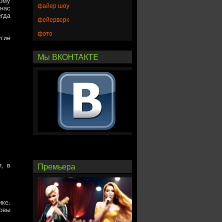
вому
файер шоу
 нас
егда
фейерверк
фото
гие
Мы ВКОНТАКТЕ
и, в
Премьера
ике.
овы