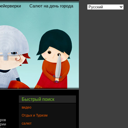
ейерверки
Салют на день города
Быстрый поиск
видео
Отдых и Туризм
ров
салют
ерии