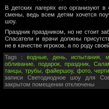
В детских лагерях его организуют в
смены, ведь всем детям хочется поу
шоу.
Праздник праздником, но не стоит за
Спасатели и врачи должны присутст
не в качестве игроков, а по роду свое
Tags :
водные
,
день
,
испытания
,
обливание
,
подарок
,
праздник
,
Сала
танцы
,
трубы
,
файершоу
,
фото
,
черт
записи Светодиодное шоу для Со
закрытом помещении
отключены