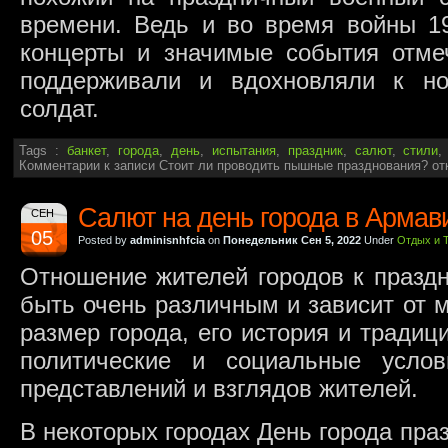
времени. Ведь и во время войны 19
концерты и значимые события отме
поддерживали и вдохновляли к но
солдат.
Tags :
банкет
,
города
,
день
,
испытания
,
праздник
,
салют
,
стили
Комментарии
к записи Стоит ли проводить пышные празднования?
от
Салют на день города в Армав
СЕН
05
Posted by
adminisnhfcia
on
Понедельник Сен 5, 2022
Under
Отдых и 
Отношение жителей городов к празд
быть очень различным и зависит от м
размер города, его история и традици
политические и социальные усло
представлений и взглядов жителей.
В некоторых городах День города пра