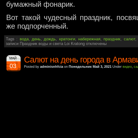
бумажный фонарик.
Вот такой чудесный праздник, посв
же подпорченный.
Tags :
вода
,
день
,
дождь
,
кратонги
,
набережная
,
праздник
,
салют
записи Праздник воды и света Loi Kratong
отключены
Салют на день города в Армав
МАЙ
03
Posted by
adminisnhfcia
on
Понедельник Май 3, 2021
Under
видео
,
са