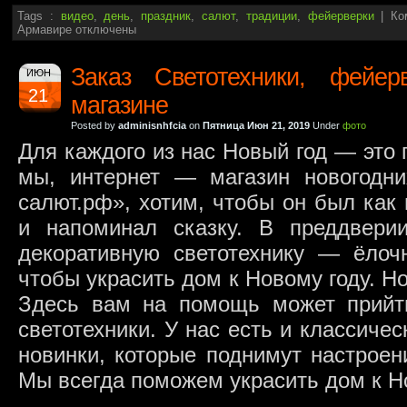
Tags :
видео
,
день
,
праздник
,
салют
,
традиции
,
фейерверки
|
Ко
Армавире
отключены
Заказ Светотехники, фейер
ИЮН
21
магазине
Posted by
adminisnhfcia
on
Пятница Июн 21, 2019
Under
фото
Для каждого из нас Новый год — это 
мы, интернет — магазин новогодн
салют.рф», хотим, чтобы он был как
и напоминал сказку. В преддвери
декоративную светотехнику — ёлоч
чтобы украсить дом к Новому году. Но 
Здесь вам на помощь может прийт
светотехники. У нас есть и классиче
новинки, которые поднимут настроен
Мы всегда поможем украсить дом к Но