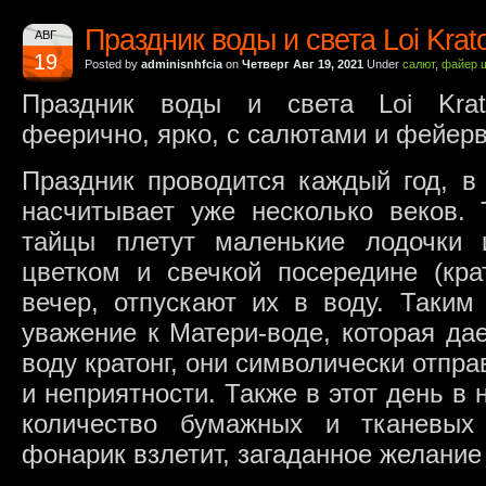
Праздник воды и света Loi Krat
АВГ
19
Posted by
adminisnhfcia
on
Четверг Авг 19, 2021
Under
салют
,
файер 
Праздник воды и света Loi Krat
феерично, ярко, с салютами и фейер
Праздник проводится каждый год, в
насчитывает уже несколько веков. 
тайцы плетут маленькие лодочки 
цветком и свечкой посередине (крат
вечер, отпускают их в воду. Таким
уважение к Матери-воде, которая да
воду кратонг, они символически отпра
и неприятности. Также в этот день в 
количество бумажных и тканевых
фонарик взлетит, загаданное желание