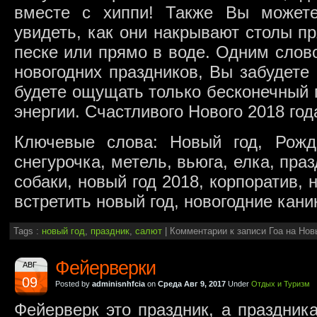
вместе с хиппи! Также Вы можете
увидеть, как они накрывают столы п
песке или прямо в воде. Одним слов
новогодних праздников, Вы забудете
будете ощущать только бесконечный 
энергии. Счастливого Нового 2018 год
Ключевые слова: Новый год, Рожд
снегурочка, метель, вьюга, елка, пра
собаки, новый год 2018, корпоратив, 
встретить новый год, новогодние кан
Tags :
новый год
,
праздник
,
салют
|
Комментарии
к записи Гоа на Нов
Фейерверки
АВГ
09
Posted by
adminisnhfcia
on
Среда Авг 9, 2017
Under
Отдых и Туризм
Фейерверк это праздник, а праздника