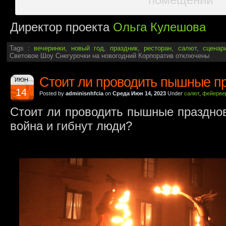
Директор проекта
Ольга Кулешова
Tags :
вечеринки
,
новый год
,
праздник
,
ресторан
,
салют
,
сценар
Световое Шоу Снегурочки на новогодний Корпоратив
отключены
Стоит ли проводить пышные п
ИЮН
14
Posted by
adminisnhfcia
on
Среда Июн 14, 2023
Under
салют
,
фейерве
Стоит ли проводить пышные празднов
война и гибнут люди?