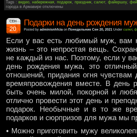
Tags :
видео
,
набережная
,
подарок
,
праздник
,
салют
,
файершоу
,
фей
города в Армавире
отключены
Подарки на день рождения му
СЕН
20
Posted by
adminisnhfcia
on
Понедельник Сен 20, 2021
Under
салют
,
ф
Если у вас есть любимый муж, вам 
жизнь – это непростая вещь. Сохран
не каждый из нас. Поэтому, если у ва
день рождения мужа, это отличны
отношений, придания огня чувствам 
времяпровождения вместе. В день 
быть очень милой, покорной и люб
отлично провести этот день и препо
подарок. Необычные и в то же вр
подарков и сюрпризов для мужа мы п
• Можно приготовить мужу великолеп