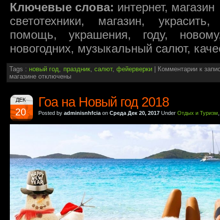
Ключевые слова:
интернет, магазин
светотехники, магазин, украсить,
помощь, украшения, году, новому,
новогодних, музыкальный салют, каче
Tags :
новый год
,
праздник
,
салют
,
фейерверки
|
Комментарии
к запи
магазине
отключены
Гоа на Новый год 2018
ДЕК
20
Posted by
adminisnhfcia
on
Среда Дек 20, 2017
Under
Отдых и Туризм