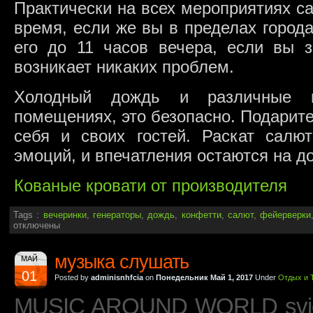
Практически на всех мероприятиях с
время, если же вы в пределах города
его до 11 часов вечера, если вы з
возникает никаких проблем.
Холодный дождь и различные 
помещениях, это безопасно. Подарите
себя и своих гостей. Раскат салю
эмоций, и впечатления остаются на до
Кованые кровати от производителя
Tags :
вечеринки
,
генераторы
,
дождь
,
конфетти
,
салют
,
фейерверки
отключены
музыка слушать
МАЙ
01
Posted by
adminisnhfcia
on
Понедельник Май 1, 2017
Under
Отдых и 
MUSIC AROUND WORLD svic