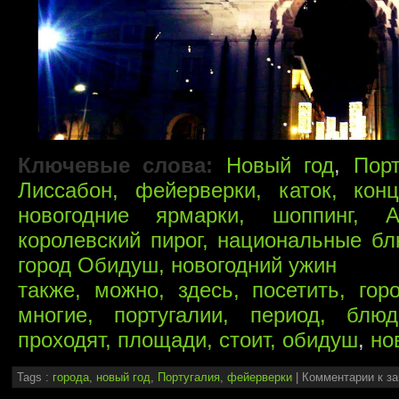
Ключевые слова:
Новый год
,
Порт
Лиссабон, фейерверки, каток, кон
новогодние ярмарки, шоппинг, 
королевский пирог, национальные бл
город Обидуш, новогодний ужин
также, можно, здесь, посетить, гор
многие, португалии, период, блю
проходят, площади, стоит, обидуш
,
но
Tags :
города
,
новый год
,
Португалия
,
фейерверки
|
Комментарии
к за