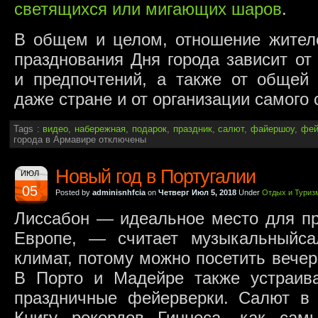
светящихся или мигающих шаров
.
В общем и целом, отношение жителе
празднования Дня города зависит от
и предпочтений, а также от общей
даже стране и от организации самого 
Tags :
видео
,
набережная
,
подарок
,
праздник
,
салют
,
файершоу
,
фей
города в Армавире
отключены
Новый год в Португалии
ИЮЛ
05
Posted by
adminisnhfcia
on
Четверг Июл 5, 2018
Under
Отдых и Туриз
Лиссабон — идеальное место для пр
Европе, — считает музыкальныйса
климат, потому можно посетить вечер
В Порто и Мадейре также устраив
праздничные фейерверки. Салют в
Книгу рекордов Гиннеса, как сам