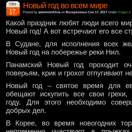
Новый год во всем мире
СЕН
17
Posted by
adminisnhfcia
on
Воскресенье Сен 17, 2017
Under
Отдых и 
Какой праздник любят люди всего ми
Новый год! А вот встречают его все с
В Судане, для исполнения всех жел
Новый год на побережье реки Нил.
Панамский Новый год проходит о
поверьям, крик и грохот отпугивают н
Новый год – святое время для ев
обещают искупить все свои грехи
году. Для этого необходимо сове
добрых дел.
В Корее, во время новогодних то
непременно участвуют в прыжках