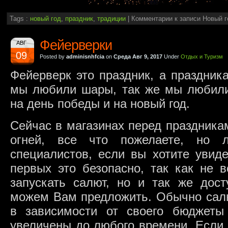
Tags :
новый год
,
праздник
,
традиции
|
Комментарии
к записи Новый г
Фейерверки
АВГ
09
Posted by
adminisnhfcia
on
Среда Авг 9, 2017
Under
Отдых и Туризм
Фейерверк это праздник, а праздника
мы любили шары, так же мы любили
на день победы и на новый год.
Сейчас в магазинах перед праздника
огней, все что пожелаете, но л
специалистов, если вы хотите увиде
первых это безопасно, так как не 
запускать салют, но и так же дос
можем Вам предложить. Обычно салю
в зависимости от своего бюджеты
увеличены до любого времени. Если 