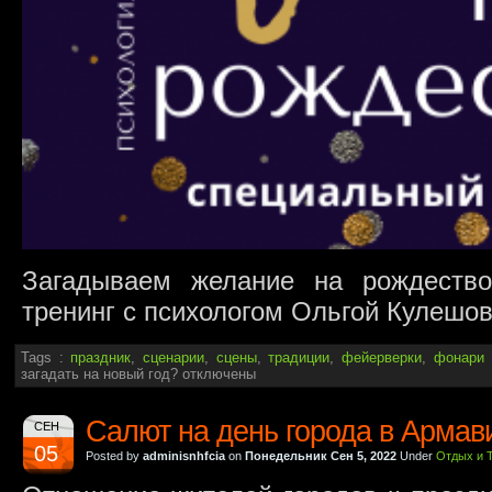
Загадываем желание на рождество
тренинг с психологом Ольгой Кулешо
Tags :
праздник
,
сценарии
,
сцены
,
традиции
,
фейерверки
,
фонари
загадать на новый год?
отключены
Салют на день города в Армав
СЕН
05
Posted by
adminisnhfcia
on
Понедельник Сен 5, 2022
Under
Отдых и 