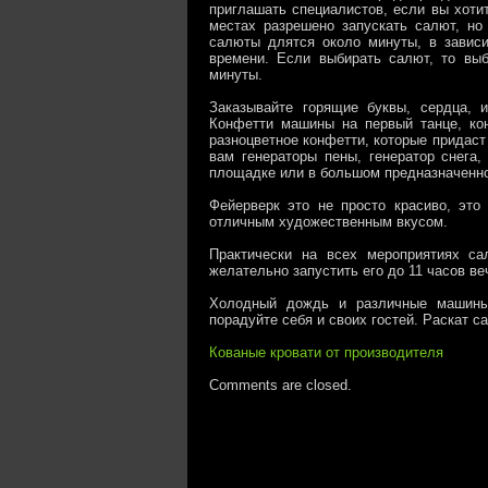
приглашать специалистов, если вы хотит
местах разрешено запускать салют, н
салюты длятся около минуты, в завис
времени. Если выбирать салют, то выб
минуты.
Заказывайте горящие буквы, сердца,
Конфетти машины на первый танце, кон
разноцветное конфетти, которые придаст
вам генераторы пены, генератор снега,
площадке или в большом предназначенно
Фейерверк это не просто красиво, это
отличным художественным вкусом.
Практически на всех мероприятиях с
желательно запустить его до 11 часов ве
Холодный дождь и различные машины 
порадуйте себя и своих гостей. Раскат с
Кованые кровати от производителя
Comments are closed.