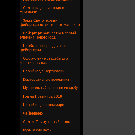
Салют на день города в
Армавире
Заказ Светотехники,
фейерверков в интернет-магазине
Фейерверк, как неотъемлемый
элемент Нового года
Необычные праздничные
фейерверки
Оформление свадьбы для
креативных пар
Новый год в Португалии
Корпоративные вечеринки
Музыкальный салют на свадьбу
Гоа на Новый год 2018
Новый год во всем мире
Фейерверки
Салют. Прирученный огонь
музыка слушать