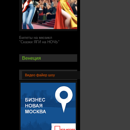
Билеты на мюзикл
"Сказки ЯГИ на НОЧЬ"
Венеция
Видео файер шоу