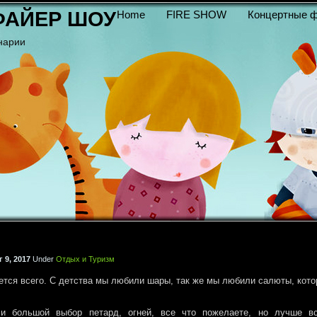
ФАЙЕР ШОУ
Home
FIRE SHOW
Концертные ф
нарии
 9, 2017
Under
Отдых и Туризм
чется всего. С детства мы любили шары, так же мы любили салюты, кот
ми большой выбор петард, огней, все что пожелаете, но лучше вс