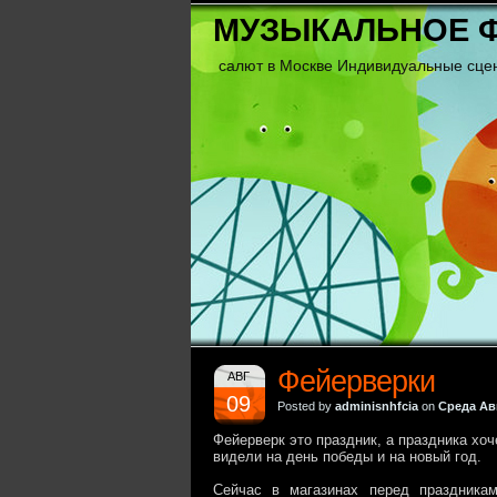
МУЗЫКАЛЬНОЕ 
салют в Москве Индивидуальные сце
Фейерверки
АВГ
09
Posted by
adminisnhfcia
on
Среда Авг
Фейерверк это праздник, а праздника хо
видели на день победы и на новый год.
Сейчас в магазинах перед праздника