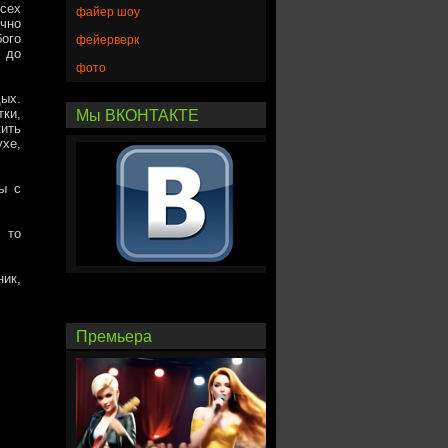
всех
файер шоу
чно
ого
фейерверк
 до
фото
ых.
тки,
Мы ВКОНТАКТЕ
жить
ухе,
ы с
 то
ик,
Премьера