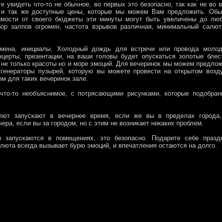
е увидеть что-то не обычное, во первых это безопасно, так как не во 
о и так же доступные цены, которые мы можем Вам предложить. Обы
имости от своего бюджеты эти минуты могут быть увеличены до люб
ор залпов огромен, частота взрывов различная, минимальный салют
 имена, инициалы. Холодный дождь для встречи или провода молод
церты, презентации, на ваши головы будет опускаться золотые блес
 не только красоты но и море эмоций. Для вечеринок мы можем предло
 генераторы пузырей, которую вы можете провести на открытом возд
м для таких вечеринок зале.
 что-то необъяснимое, с потрясающими рисунками, которые подобран
алют запускают в вечернее время, если же вы в пределах города,
чера, если вы за городом, но с этим не возникает никаких проблем.
запускаются в помещениях, это безопасно. Подарите себе праздн
алюта всегда вызывает бурю эмоций, и впечатления остаются на долго.