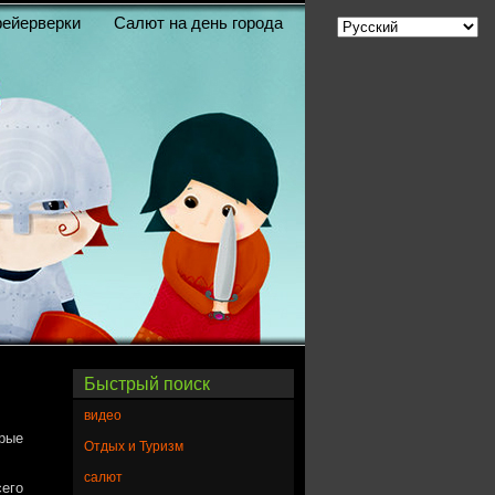
ейерверки
Салют на день города
Быстрый поиск
видео
орые
Отдых и Туризм
салют
его